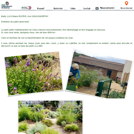
Nous contacter
Accueil
Activités
Infos
Le club
Nous trouver
Betty LLILY,Maria RUITER, Ann GOLESWORTHY
Entretien du jardin (ponctuel)
Le petit jardin méditerranéen du Club a besoin ponctuellement, d'un désherbage et d'un élagage en douceur.
Si cela vous tente, rejoignez-nous, rien de bien difficile !
C'est un bonheur de voir la transformation de cet espace extérieur du Club.
Il sera utilisé pendant les beaux jours pour des cours, y boire un café/thé, ou tout simplement un endroit calme pour discuter et
découvrir ce que ce type de jardin a à offrir.
22 Avenue du Stade,
Les archives
Mentions légales
82150 Montaigu de Quercy.
Email clubintquercy@gmail.com
Website : www.clubintquercy.com
Myal © Copyright 2025