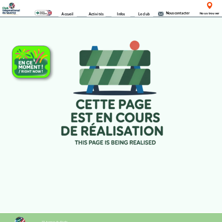
Nous contacter
Accueil
Activités
Infos
Le club
Nous trouver
22 Avenue du Stade,
Les archives
Mentions légales
82150 Montaigu de Quercy.
Email clubintquercy@gmail.com
Website : www.clubintquercy.com
Myal © Copyright 2025